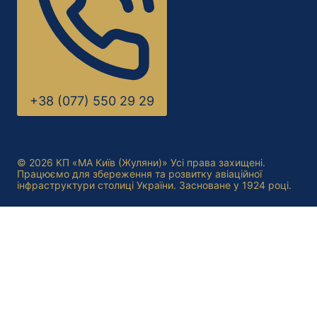
+38 (077) 550 29 29
© 2026 КП «МА Київ (Жуляни)» Усі права захищені.
Працюємо для збереження та розвитку авіаційної
інфраструктури столиці України. Засноване у 1924 році.
Перемкнути
Про підприємство
меню
Юридична інформація
нащадка
Генератори
Автобаза та СТО
Контакти