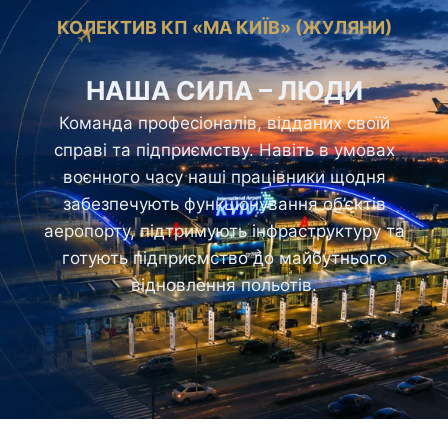
КОЛЕКТИВ КП «МА КИЇВ» (ЖУЛЯНИ)
НАША СИЛА – ЛЮДИ
Команда професіоналів, відданих своїй
справі та підприємству. Навіть в умовах
воєнного часу наші працівники щодня
забезпечують функціонування об’єктів
аеропорту, підтримують інфраструктуру та
готують підприємство до майбутнього
відновлення польотів.