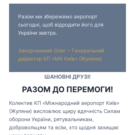
Разом ми збережемо аеропорт
сьогодні, щоб відродити його для
України завтра.
Закорчемний Олег – Генеральний
директор КП «МА Київ» (Жуляни)
ШАНОВНІ ДРУЗІ!
РАЗОМ ДО ПЕРЕМОГИ!
Колектив КП «Міжнародний аеропорт Київ»
(Жуляни) висловлює щиру вдячність Силам
оборони України, рятувальникам,
добровольцям та всім, хто щодня захищає