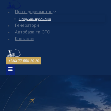
Перейти
до
Про підприємство
вмісту
Юридична інформація
Генератори
Автобаза та СТО
Контакти
+380 77 550 29 29